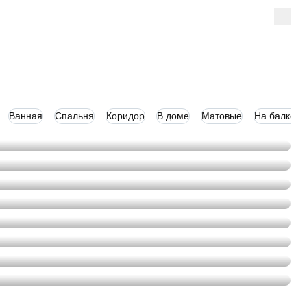
+7 (4912)
Ванная
Спальня
Коридор
В доме
Матовые
На балконе