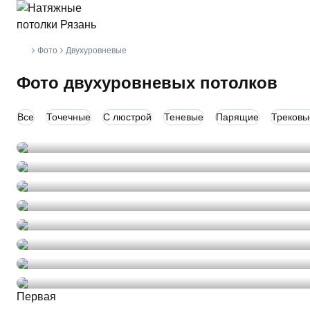
Фото
Двухуровневые
Главная
Фото двухуровневых потолков
Все
Точечные
С люстрой
Теневые
Парящие
Трековы
Первая