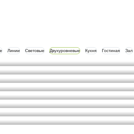
е
Линии
Световые
Двухуровневые
Кухня
Гостиная
Зал