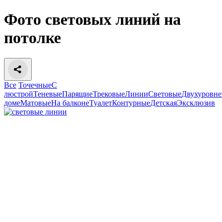
Фото световых линий на
потолке
Все
Точечные
С
люстрой
Теневые
Парящие
Трековые
Линии
Световые
Двухуровн
доме
Матовые
На балконе
Туалет
Контурные
Детская
Эксклюзив